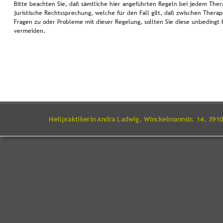
Bitte beachten Sie, daß sämtliche hier angeführten Regeln bei jedem Ther
juristische Rechtssprechung, welche für den Fall gilt, daß zwischen Therap
Fragen zu oder Probleme mit dieser Regelung, sollten Sie diese unbedingt
vermeiden.
Heilpraktikerin Andra Ladwig, Winckelmannstr. 14, 391