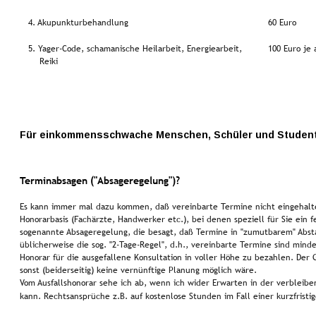
4. Akupunkturbehandlung
60 Euro
5. Yager-Code, schamanische Heilarbeit, Energiearbeit,
100 Euro je
    Reiki
Für einkommensschwache Menschen, Schüler und Student
Terminabsagen ("Absageregelung")?
Es kann immer mal dazu kommen, daß vereinbarte Termine nicht eingehalte
Honorarbasis (Fachärzte, Handwerker etc.), bei denen speziell für Sie ein f
sogenannte Absageregelung, die besagt, daß Termine in "zumutbarem" Abst
üblicherweise die sog. "2-Tage-Regel", d.h., vereinbarte Termine sind minde
Honorar für die ausgefallene Konsultation in voller Höhe zu bezahlen. Der 
sonst (beiderseitig) keine vernünftige Planung möglich wäre.
Vom Ausfallshonorar sehe ich ab, wenn ich wider Erwarten in der verbleibe
kann. Rechtsansprüche z.B. auf kostenlose Stunden im Fall einer kurzfris